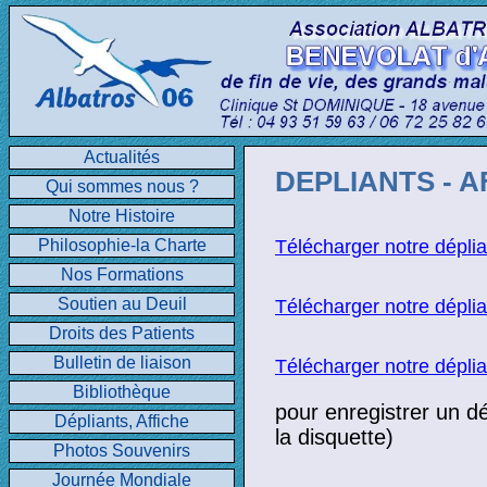
Actualités
DEPLIANTS - A
Qui sommes nous ?
Notre Histoire
Philosophie-la Charte
Télécharger notre dépli
Nos Formations
Soutien au Deuil
Télécharger notre déplia
Droits des Patients
Bulletin de liaison
Télécharger notre dépli
Bibliothèque
pour enregistrer un dép
Dépliants, Affiche
la disquette)
Photos Souvenirs
Journée Mondiale